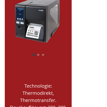
GoDEX GX4 200i, 300i,
400i Drucker Serie
Technologie:
Thermodirekt,
Thermotransfer.