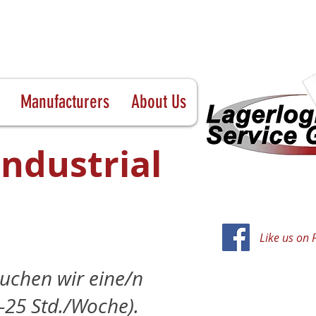
Manufacturers
About Us
Industrial
Like us on
uchen wir eine/n
0–25 Std./Woche).