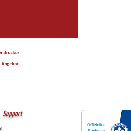
endrucker
es Angebot.
Support
pressum