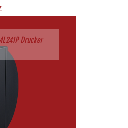
r
ML241P Drucker